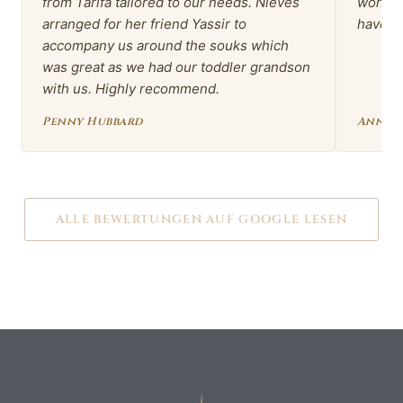
from Tarifa tailored to our needs. Nieves
wonder
arranged for her friend Yassir to
have b
accompany us around the souks which
was great as we had our toddler grandson
with us. Highly recommend.
Penny Hubbard
Anna 
ALLE BEWERTUNGEN AUF GOOGLE LESEN