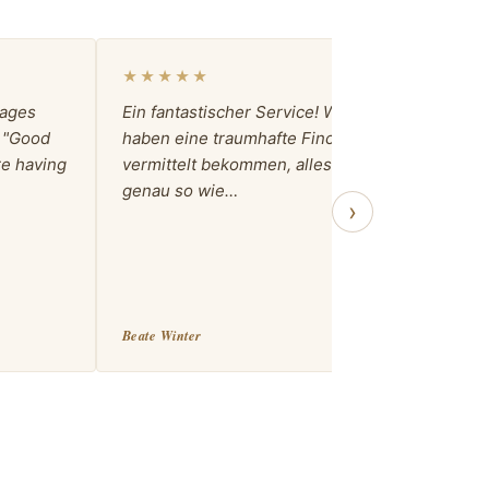
★★★★★
★★★
sages
Ein fantastischer Service! Wir
Villa La
: "Good
haben eine traumhafte Finca
excepci
re having
vermittelt bekommen, alles war
vacacio
genau so wie…
cómoda,
›
maravill
Beate Winter
Marta Gu