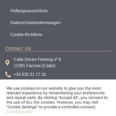
Haftungsausschluss
Datenschutzbestimmungen
Cookie-Richtlinie
Contact Us
Calle Doctor Fleming nº 6
11391 Facinas (Cádiz)
+34 635 31 17 16
info@tarifaconnections.com
We use cookies on our website to give you the most
Instagram
relevant experience by remembering your preferences
and repeat visits. By clicking “Accept All”, you consent to
Facebook
the use of ALL the cookies. However, you may visit
"Cookie Settings" to provide a controlled consent.
Cookies policy